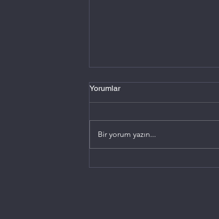
Yorumlar
Bir yorum yazın...
Hoş Geldin 2023!